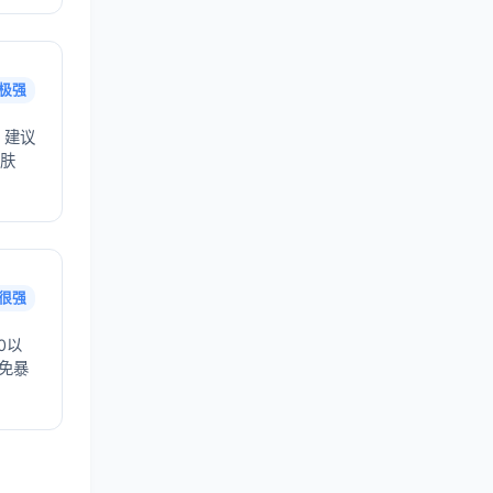
极强
，建议
护肤
很强
0以
避免暴