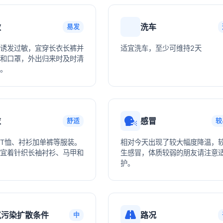
敏
洗车
易发
诱发过敏，宜穿长衣长裤并
适宜洗车，至少可维持2天
和口罩，外出归来时及时清
。
衣
感冒
舒适
较
T恤、衬衫加单裤等服装。
相对今天出现了较大幅度降温，
宜着针织长袖衬衫、马甲和
生感冒，体质较弱的朋友请注意
护。
气污染扩散条件
路况
中