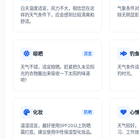
白天温度适宜，风力不大，相信您在这
气象条件对
样的天气条件下，应会感到比较清爽和
除无明显影
舒适。
晾晒
钓
适宜
天气不错，适宜晾晒。赶紧把久未见阳
天气条件适
光的衣物搬出来吸收一下太阳的味道
钓时光。
吧！
化妆
心
防晒
温湿适宜，最好使用SPF20以上防晒
天气较好，
霜打底，建议使用中性保湿型化妆品。
习、工作效