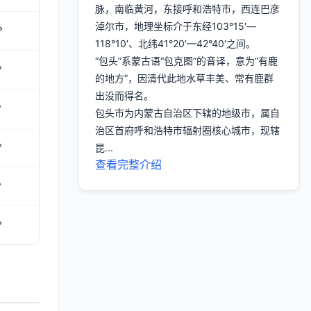
脉，南临黄河，东接呼和浩特市，西连巴彦
淖尔市，地理坐标介于东经103°15′—
°
118°10′、北纬41°20′—42°40′之间。
“包头”系蒙古语“包克图”的音译，意为“有鹿
°
的地方”，因清代此地水草丰美、常有鹿群
出没而得名。
°
包头市为内蒙古自治区下辖的地级市，属自
治区首府呼和浩特市辐射圈核心城市，现辖
°
昆...
查看完整介绍
°
°