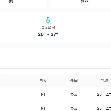
阴
多云
温度区间
20° ~ 27°
级
白天
夜间
气温
阴
多云
20°~27
阴
多云
20°~27