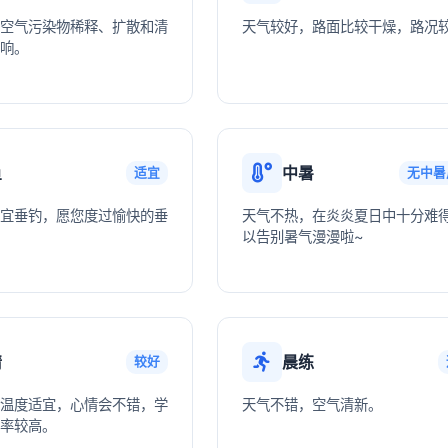
空气污染物稀释、扩散和清
天气较好，路面比较干燥，路况
响。
鱼
中暑
适宜
无中暑
宜垂钓，愿您度过愉快的垂
天气不热，在炎炎夏日中十分难
以告别暑气漫漫啦~
情
晨练
较好
温度适宜，心情会不错，学
天气不错，空气清新。
率较高。