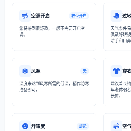
空调开启
过
较少开启
您将感到很舒适，一般不需要开启空
天气条件易
调。
佩戴好眼镜
洁手和口鼻
风寒
穿
无
温度未达到风寒所需的低温，稍作防寒
建议着长袖
准备即可。
年老体弱者
长裤。
舒适度
空
舒适