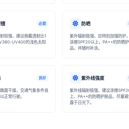
阳镜
防晒
必要
射较强，建议佩戴透射比1
紫外辐射极强，应特别加强防护
380-UV400的浅色太阳
涂擦SPF20以上，PA++的防晒
品，并随时补涂。
通
紫外线强度
良好
路面干燥，交通气象条件良
紫外线辐射极强，建议涂擦SPF2
以正常行驶。
上、PA++的防晒护肤品，尽量
露于日光下。