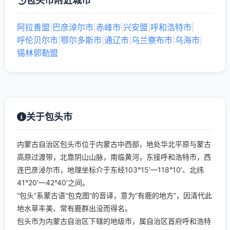
包头市附近城市
阿拉善盟
|
巴彦淖尔市
|
赤峰市
|
兴安盟
|
呼和浩特市
|
呼伦贝尔市
|
鄂尔多斯市
|
通辽市
|
乌兰察布市
|
乌海市
|
锡林郭勒盟
关于包头市
内蒙古自治区包头市位于内蒙古中西部，地处华北平原与蒙古
高原过渡带，北靠阴山山脉，南临黄河，东接呼和浩特市，西
连巴彦淖尔市，地理坐标介于东经103°15′—118°10′、北纬
41°20′—42°40′之间。
“包头”系蒙古语“包克图”的音译，意为“有鹿的地方”，因清代此
地水草丰美、常有鹿群出没而得名。
包头市为内蒙古自治区下辖的地级市，属自治区首府呼和浩特