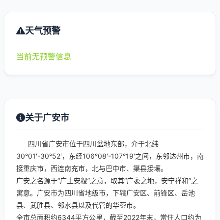
天气预警
当前无预警信息
关于广安市
四川省广安市位于四川盆地东部，介于北纬
30°01′-30°52′，东经106°08′-107°19′之间，东邻达州市，南
接重庆市，西连南充市，北与巴中市、渠县接壤。
广安之名源于“广土安稷”之意，取其“广袤之地，安宁祥和”之
寓意。广安市为四川省地级市，下辖广安区、前锋区、岳池
县、武胜县、邻水县以及代管的华蓥市。
全市总面积约6344平方公里，截至2022年末，常住人口约为