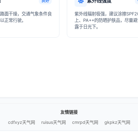
通
紫外线强度
良好
路面干燥，交通气象条件良
紫外线辐射极强，建议涂擦SPF2
以正常行驶。
上、PA++的防晒护肤品，尽量
露于日光下。
友情链接
cdfxyz天气网
ruisus天气网
cmrpd天气网
gkpkz天气网