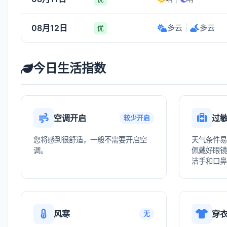
08月12日
多云
|
多云
优
今日生活指数
空调开启
过
较少开启
您将感到很舒适，一般不需要开启空
天气条件易
调。
佩戴好眼镜
洁手和口鼻
风寒
穿
无