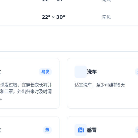
22° ~ 30°
南风
敏
洗车
易发
诱发过敏，宜穿长衣长裤并
适宜洗车，至少可维持5天
和口罩，外出归来时及时清
。
衣
感冒
热