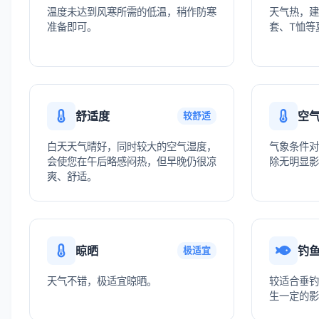
温度未达到风寒所需的低温，稍作防寒
天气热，建
准备即可。
套、T恤等
舒适度
空
较舒适
白天天气晴好，同时较大的空气湿度，
气象条件对
会使您在午后略感闷热，但早晚仍很凉
除无明显影
爽、舒适。
晾晒
钓
极适宜
天气不错，极适宜晾晒。
较适合垂钓
生一定的影