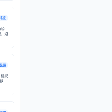
适宜
力稍
点，避
极强
，建议
护肤