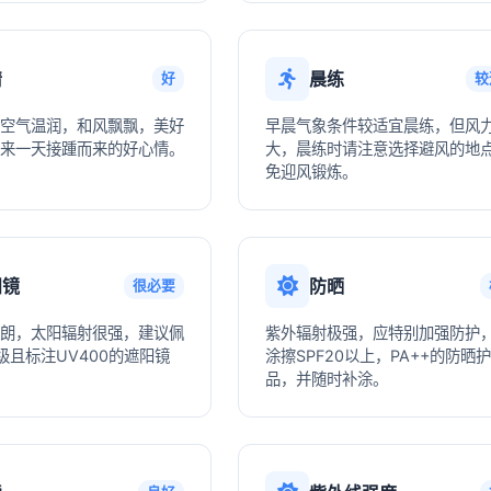
情
晨练
好
较
空气温润，和风飘飘，美好
早晨气象条件较适宜晨练，但风
来一天接踵而来的好心情。
大，晨练时请注意选择避风的地
免迎风锻炼。
阳镜
防晒
很必要
朗，太阳辐射很强，建议佩
紫外辐射极强，应特别加强防护
级且标注UV400的遮阳镜
涂擦SPF20以上，PA++的防晒
品，并随时补涂。