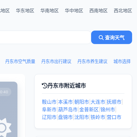
北地区
华东地区
华南地区
华中地区
西南地区
西北地区
查询天气
丹东市空气质量
丹东市出行建议
丹东市养生建议
城市选择
丹东市附近城市
0:40
鞍山市
|
本溪市
|
朝阳市
|
大连市
|
抚顺市
|
阜新市
|
葫芦岛市
|
金普新区
|
锦州市
|
辽阳市
|
盘锦市
|
沈阳市
|
铁岭市
|
营口市