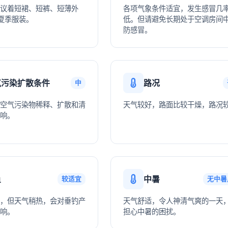
议着短裙、短裤、短薄外
各项气象条件适宜，发生感冒几
夏季服装。
低。但请避免长期处于空调房间
防感冒。
气污染扩散条件
路况
中
空气污染物稀释、扩散和清
天气较好，路面比较干燥，路况
响。
鱼
中暑
较适宜
无中暑
，但天气稍热，会对垂钓产
天气舒适，令人神清气爽的一天
响。
担心中暑的困扰。