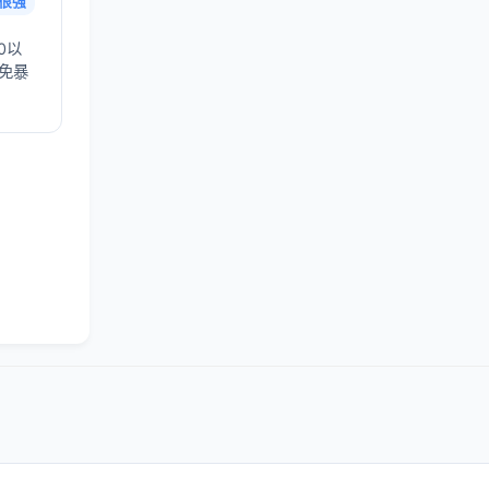
很强
0以
避免暴