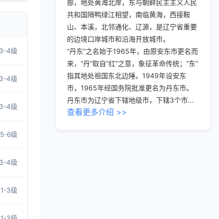
部，地处黄海北岸，东与朝鲜民主主义人民
共和国隔鸭绿江相望，南临黄海，西接鞍
山、本溪，北邻通化、辽源，是辽宁省重要
的边境口岸城市和沿海开放城市。
3-4级
“丹东”之名始于1965年，由原安东市更名而
来，“丹”取自“红”之意，象征革命传统；“东”
指其地处祖国东北边陲。1949年设安东
3-4级
市，1965年经国务院批准更名为丹东市。
丹东市为辽宁省下辖地级市，下辖3个市...
3-4级
查看更多介绍 >>
5-6级
3-4级
1-3级
1-3级