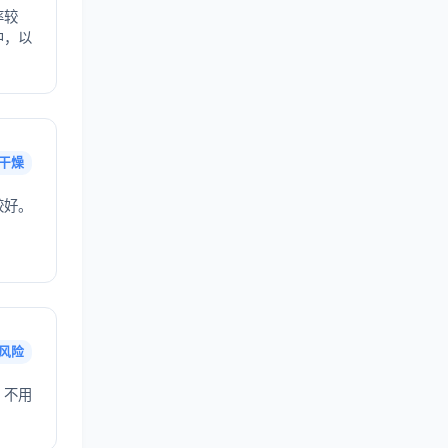
率较
中，以
干燥
较好。
风险
，不用