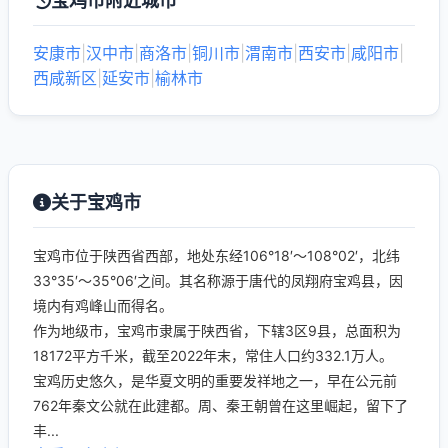
宝鸡市附近城市
安康市
|
汉中市
|
商洛市
|
铜川市
|
渭南市
|
西安市
|
咸阳市
|
西咸新区
|
延安市
|
榆林市
关于宝鸡市
宝鸡市位于陕西省西部，地处东经106°18′～108°02′，北纬
33°35′～35°06′之间。其名称源于唐代的凤翔府宝鸡县，因
境内有鸡峰山而得名。
作为地级市，宝鸡市隶属于陕西省，下辖3区9县，总面积为
18172平方千米，截至2022年末，常住人口约332.1万人。
宝鸡历史悠久，是华夏文明的重要发祥地之一，早在公元前
762年秦文公就在此建都。周、秦王朝曾在这里崛起，留下了
丰...