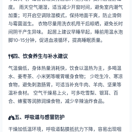
度。 雨天空气潮湿，适当减少开窗时间，避免室内潮气
加重；可开启空调除湿模式，保持地面干爽，防止滑倒
与霉菌滋生。 衣物尽量用洗衣机甩干后晾晒，避免长时
间阴干产生异味。 起居上建议早睡早起，睡前用温水泡
脚10-15分钟，促进血液循环，提高睡眠质量。
四、饮食养生与补水建议
气温偏低，身体热量消耗快，饮食以温热为主，多喝温
水、姜枣茶、小米粥等暖胃暖身食物； 少吃生冷、寒凉
食物，避免刺激肠胃，可适当补充牛肉、羊肉、坚果等
温补食材。 空气干燥易上火，可多吃雪梨、银耳、百
合、蜂蜜等润肺润燥食物，减少辛辣油炸食品。
五、呼吸道与感冒防护
干燥加低温环境，呼吸道黏膜抵抗力下降，容易出现咽