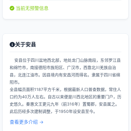
当前无预警信息
关于安县
安县位于四川盆地西北部，地处龙门山脉南段，东邻罗江县
和绵竹市，南接德阳市旌阳区、广汉市，西靠北川羌族自治
县，北连江油市。因县境内有安昌河而得名。隶属于四川省绵
阳市。
全县幅员面积1187平方千米，根据最新人口普查数据，常住人
口约为40万人左右。自古以来便是川西北地区的重要门户，历
史悠久。秦惠文王更元九年（前316年）置蜀郡，安县属之。
此后历经多次建制调整，于1950年设安县至今。
查看更多介绍 →