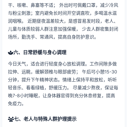
干、咳嗽、鼻塞等不适； 外出时可佩戴口罩，减少冷风
与粉尘刺激；室内避免长时间开空调直吹，多喝温水滋
润咽喉。 近期昼夜温差较大，是感冒易发时段，老人、
儿童与体质较弱人群注意加强保暖， 少去人群密集封闭
场所，勤洗手、常通风，提高自身防护意识。
六、日常舒缓与身心调理
今日天气，适合进行轻度身心放松调理。工作间隙多做
拉伸、远眺，缓解颈椎与眼部疲劳； 午后可小憩15-30
分钟，提升下午精神状态。情绪上保持平和放松，听听
轻音乐、看看绿植，舒缓压力。 尽量减少熬夜，保证每
晚7-8小时睡眠，让身体器官得到充分休息修复，提高
免疫力。
七、老人与特殊人群护理提示