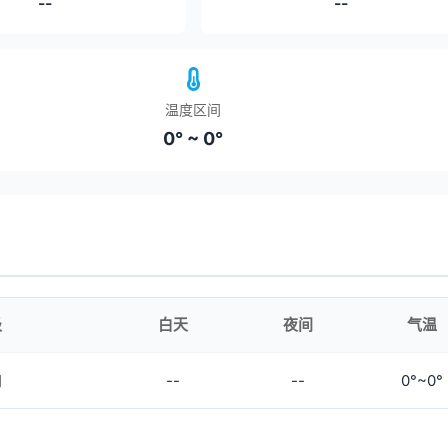
--
--
温度区间
0° ~ 0°
级
白天
夜间
气温
知
--
--
0°~0°