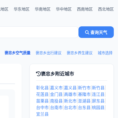
北地区
华东地区
华南地区
华中地区
西南地区
西北地区
查询天气
褒忠乡空气质量
褒忠乡出行建议
褒忠乡养生建议
城市选择
褒忠乡附近城市
彰化县
|
嘉义市
|
嘉义县
|
新竹市
|
新竹县
|
花莲县
|
金门县
|
高雄市
|
基隆市
|
连江县
|
苗栗县
|
南投县
|
新北市
|
澎湖县
|
屏东县
|
台中市
|
台南市
|
台北市
|
台东县
|
桃园县
|
宜兰县