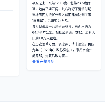
平原之上，东经120.3度、北纬23.5度附
近，地势平坦开阔。其名称源于清朝时期，
当地居民为抵御外敌入侵而建有防御工事
“褒忠堡”，后演变为今名。
该乡现隶属于台湾省云林县，总面积约为
64.7平方公里。根据最新统计数据，全乡人
口约1.8万人左右。
在历史沿革方面，褒忠乡于清末设堡，民国
九年（1920年）改称褒忠庄，隶属台南州
虎尾郡；光复后改为褒...
查看完整介绍