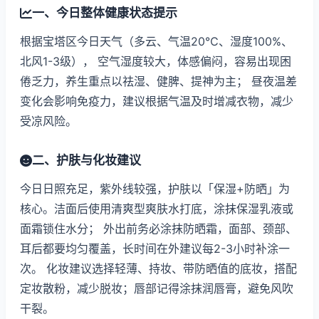
一、今日整体健康状态提示
根据宝塔区今日天气（多云、气温20℃、湿度100%、
北风1-3级）， 空气湿度较大，体感偏闷，容易出现困
倦乏力，养生重点以祛湿、健脾、提神为主； 昼夜温差
变化会影响免疫力，建议根据气温及时增减衣物，减少
受凉风险。
二、护肤与化妆建议
今日日照充足，紫外线较强，护肤以「保湿+防晒」为
核心。洁面后使用清爽型爽肤水打底，涂抹保湿乳液或
面霜锁住水分； 外出前务必涂抹防晒霜，面部、颈部、
耳后都要均匀覆盖，长时间在外建议每2-3小时补涂一
次。 化妆建议选择轻薄、持妆、带防晒值的底妆，搭配
定妆散粉，减少脱妆；唇部记得涂抹润唇膏，避免风吹
干裂。