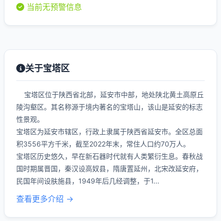
当前无预警信息
关于宝塔区
宝塔区位于陕西省北部，延安市中部，地处陕北黄土高原丘
陵沟壑区。其名称源于境内著名的宝塔山，该山是延安的标志
性景观。
宝塔区为延安市辖区，行政上隶属于陕西省延安市。全区总面
积3556平方千米，截至2022年末，常住人口约70万人。
宝塔区历史悠久，早在新石器时代就有人类繁衍生息。春秋战
国时期属晋国，秦汉设高奴县，隋唐置延州，北宋改延安府，
民国年间设肤施县，1949年后几经调整，于1...
查看更多介绍 →