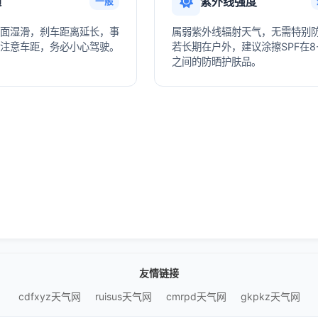
通
紫外线强度
一般
面湿滑，刹车距离延长，事
属弱紫外线辐射天气，无需特别
注意车距，务必小心驾驶。
若长期在户外，建议涂擦SPF在8-
之间的防晒护肤品。
友情链接
cdfxyz天气网
ruisus天气网
cmrpd天气网
gkpkz天气网