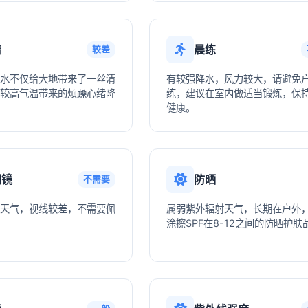
情
晨练
较差
水不仅给大地带来了一丝清
有较强降水，风力较大，请避免
较高气温带来的烦躁心绪降
练，建议在室内做适当锻炼，保
健康。
阳镜
防晒
不需要
天气，视线较差，不需要佩
属弱紫外辐射天气，长期在户外
涂擦SPF在8-12之间的防晒护肤