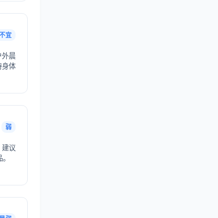
不宜
户外晨
持身体
弱
，建议
品。