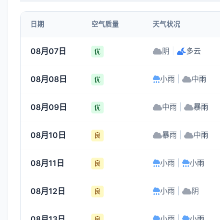
6-7
6-7
6-7
5-6
日期
空气质量
天气状况
18:00
19:00
20:00
21:00
08月07日
阴
|
多云
优
30°
30°
30°
29°
08月08日
小雨
|
中雨
5-6
5-6
5-6
5-6
优
08月09日
中雨
|
暴雨
优
08月10日
暴雨
|
中雨
良
08月11日
小雨
|
小雨
良
08月12日
小雨
|
阴
良
08月13日
小雨
|
小雨
良