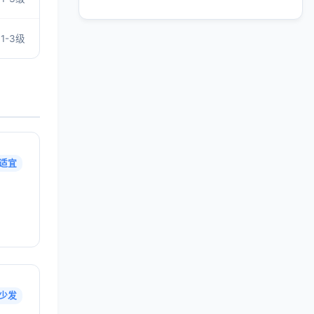
1-3级
适宜
少发