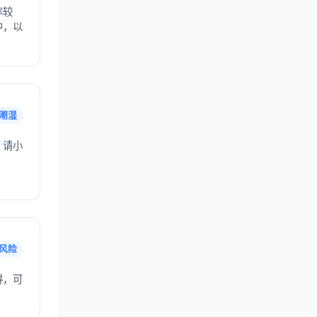
率较
中，以
潮湿
，请小
风险
得，可