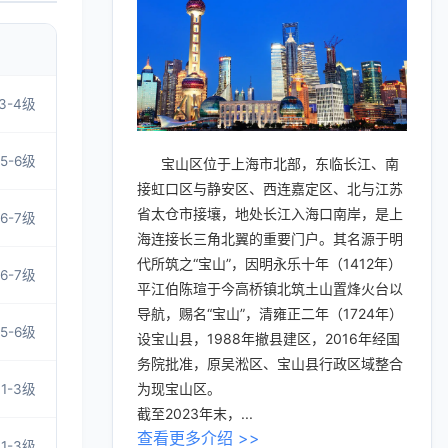
3-4级
5-6级
宝山区位于上海市北部，东临长江、南
接虹口区与静安区、西连嘉定区、北与江苏
省太仓市接壤，地处长江入海口南岸，是上
6-7级
海连接长三角北翼的重要门户。其名源于明
代所筑之“宝山”，因明永乐十年（1412年）
6-7级
平江伯陈瑄于今高桥镇北筑土山置烽火台以
导航，赐名“宝山”，清雍正二年（1724年）
5-6级
设宝山县，1988年撤县建区，2016年经国
务院批准，原吴淞区、宝山县行政区域整合
为现宝山区。
1-3级
截至2023年末，...
查看更多介绍 >>
1-3级