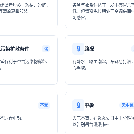
建议着短衫、短裙、短裤、
各项气象条件适宜，发生感冒几
等清凉夏季服装。
低。但请避免长期处于空调房间
防感冒。
气污染扩散条件
路况
优
常有利于空气污染物稀释、
有降水，路面潮湿，车辆易打滑
。
心驾驶。
鱼
中暑
不宜
无中暑
不适合垂钓。
天气不热，在炎炎夏日中十分难
以告别暑气漫漫啦~