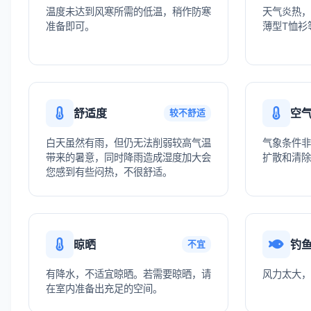
温度未达到风寒所需的低温，稍作防寒
天气炎热，
准备即可。
薄型T恤衫
舒适度
空
较不舒适
白天虽然有雨，但仍无法削弱较高气温
气象条件非
带来的暑意，同时降雨造成湿度加大会
扩散和清除
您感到有些闷热，不很舒适。
晾晒
钓
不宜
有降水，不适宜晾晒。若需要晾晒，请
风力太大，
在室内准备出充足的空间。