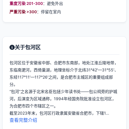
重度污染 201-300
：避免外出
严重污染 >300
：停留在室内
关于包河区
包河区位于安徽省中部、合肥市东南部，地处江淮丘陵地带，
东临南淝河，西倚巢湖，地理坐标介于北纬31°42′—31°55′、
东经117°11′—117°26′之间，是合肥市主城区的重要组成部
分。
“包河”之名源于北宋名臣包拯少年读书处——包公祠旁的护城
河，后演变为区域通称，1994年经国务院批准设立包河区，
为合肥市四个市辖区之一。
截至2023年末，包河区行政隶属安徽省合肥市，下辖1...
查看完整介绍