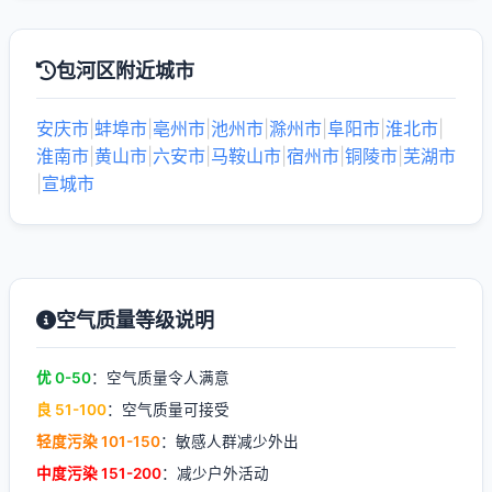
包河区附近城市
安庆市
|
蚌埠市
|
亳州市
|
池州市
|
滁州市
|
阜阳市
|
淮北市
|
淮南市
|
黄山市
|
六安市
|
马鞍山市
|
宿州市
|
铜陵市
|
芜湖市
|
宣城市
空气质量等级说明
优 0-50
：空气质量令人满意
良 51-100
：空气质量可接受
轻度污染 101-150
：敏感人群减少外出
中度污染 151-200
：减少户外活动