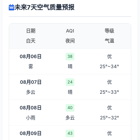
未来7天空气质量预报
日期
AQI
等级
白天
夜间
气温
08月06日
优
38
雾
晴
25°~34°
08月07日
优
24
多云
晴
25°~33°
08月08日
优
40
小雨
多云
25°~32°
08月09日
优
43