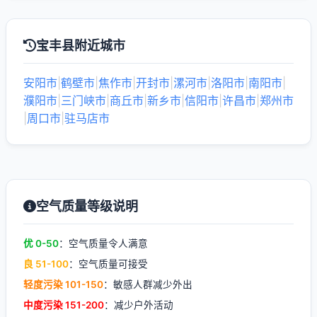
宝丰县附近城市
安阳市
|
鹤壁市
|
焦作市
|
开封市
|
漯河市
|
洛阳市
|
南阳市
|
濮阳市
|
三门峡市
|
商丘市
|
新乡市
|
信阳市
|
许昌市
|
郑州市
|
周口市
|
驻马店市
空气质量等级说明
优 0-50
：空气质量令人满意
良 51-100
：空气质量可接受
轻度污染 101-150
：敏感人群减少外出
中度污染 151-200
：减少户外活动