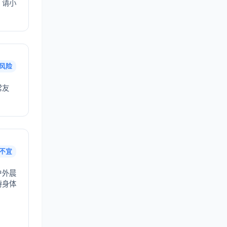
，请小
风险
常友
不宜
户外晨
持身体