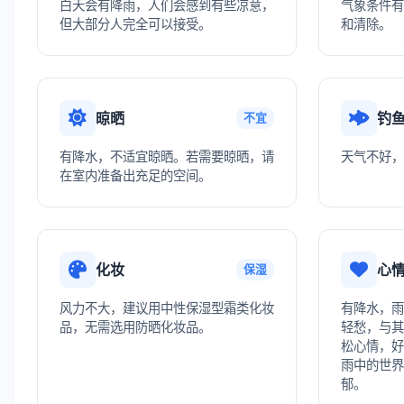
白天会有降雨，人们会感到有些凉意，
气象条件有
但大部分人完全可以接受。
和清除。
晾晒
钓
不宜
有降水，不适宜晾晒。若需要晾晒，请
天气不好，
在室内准备出充足的空间。
化妆
心
保湿
风力不大，建议用中性保湿型霜类化妆
有降水，雨
品，无需选用防晒化妆品。
轻愁，与其
松心情，好
雨中的世界
郁。