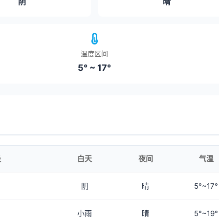
阴
晴
温度区间
5° ~ 17°
级
白天
夜间
气温
阴
晴
5°~17°
小雨
晴
5°~19°