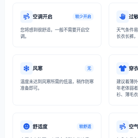
空调开启
过
较少开启
您将感到很舒适，一般不需要开启空
天气条件易
调。
长衣长裤，
风寒
穿
无
温度未达到风寒所需的低温，稍作防寒
建议着薄外
准备即可。
年老体弱者
衫、薄毛衣
舒适度
空
较舒适