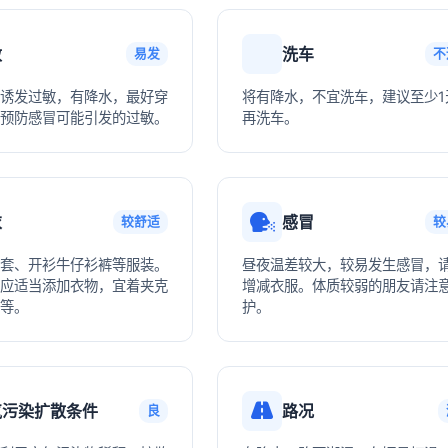
敏
洗车
易发
不
诱发过敏，有降水，最好穿
将有降水，不宜洗车，建议至少1
预防感冒可能引发的过敏。
再洗车。
衣
感冒
较舒适
较
套、开衫牛仔衫裤等服装。
昼夜温差较大，较易发生感冒，
应适当添加衣物，宜着夹克
增减衣服。体质较弱的朋友请注
等。
护。
气污染扩散条件
路况
良