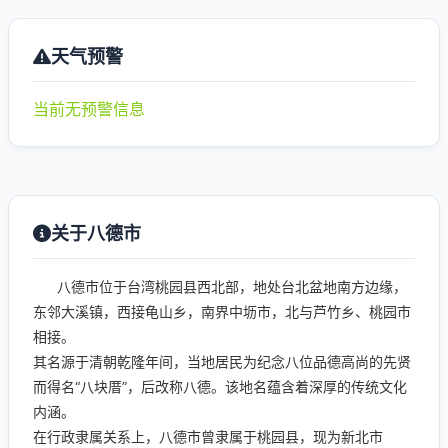
天气预警
当前无预警信息
关于八德市
八德市位于台湾桃园县西北部，地处台北盆地南方边缘，
东邻大溪镇，西接龟山乡，南界中坜市，北与芦竹乡、桃园市
相接。
其名源于清朝乾隆年间，当地居民为纪念八位品德高尚的先贤
而得名“八块厝”，后改称八德。该地名蕴含着深厚的传统文化
内涵。
在行政隶属关系上，八德市曾隶属于桃园县，现为新北市