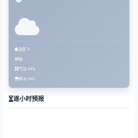
°
湿度 %
级
气压 hPa
降水 mm
逐小时预报