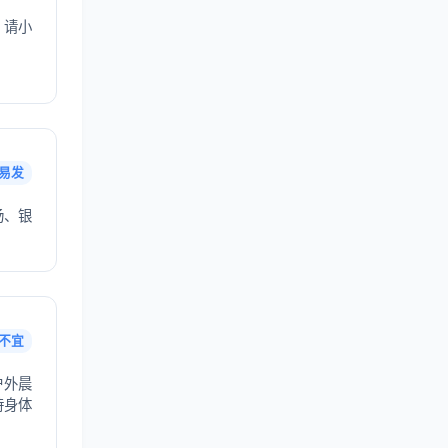
，请小
易发
汤、银
不宜
户外晨
持身体