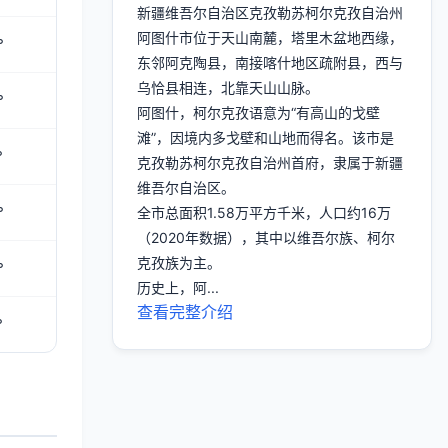
新疆维吾尔自治区克孜勒苏柯尔克孜自治州
阿图什市位于天山南麓，塔里木盆地西缘，
°
东邻阿克陶县，南接喀什地区疏附县，西与
乌恰县相连，北靠天山山脉。
°
阿图什，柯尔克孜语意为“有高山的戈壁
滩”，因境内多戈壁和山地而得名。该市是
°
克孜勒苏柯尔克孜自治州首府，隶属于新疆
维吾尔自治区。
°
全市总面积1.58万平方千米，人口约16万
（2020年数据），其中以维吾尔族、柯尔
克孜族为主。
°
历史上，阿...
查看完整介绍
°