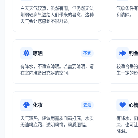
白天天气较热，虽然有雨，但仍然无法
气象条件有
削弱较高气温给人们带来的暑意，这种
和清除。
天气会让您感到不很舒适。
晾晒
钓
不宜
有降水，不适宜晾晒。若需要晾晒，请
较适合垂钓
在室内准备出充足的空间。
生一定的影
化妆
心
去油
天气较热，建议用露质面霜打底，水质
有降水，雨
无油粉底霜，透明粉饼，粉质胭脂。
凉，也可让
降温。