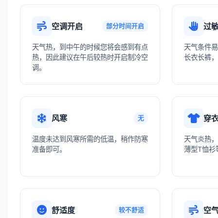
空调开启
过
部分时间开启
天气热，到中午的时候您将会感到有点
天气条件易
热，因此建议在午后较热时开启制冷空
长衣长裤，
调。
风寒
穿
无
温度未达到风寒所需的低温，稍作防寒
天气炎热，
准备即可。
薄型T恤衫
舒适度
空
较不舒适