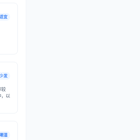
适宜
少发
率较
中，以
潮湿