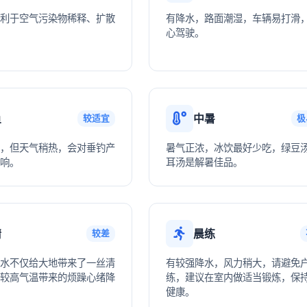
利于空气污染物稀释、扩散
有降水，路面潮湿，车辆易打滑
心驾驶。
鱼
中暑
较适宜
极
，但天气稍热，会对垂钓产
暑气正浓，冰饮最好少吃，绿豆
响。
耳汤是解暑佳品。
情
晨练
较差
水不仅给大地带来了一丝清
有较强降水，风力稍大，请避免
较高气温带来的烦躁心绪降
练，建议在室内做适当锻炼，保
健康。