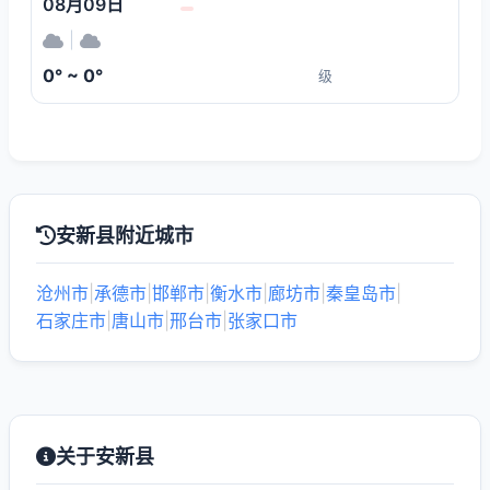
08月09日
|
0° ~ 0°
级
安新县附近城市
沧州市
|
承德市
|
邯郸市
|
衡水市
|
廊坊市
|
秦皇岛市
|
石家庄市
|
唐山市
|
邢台市
|
张家口市
关于安新县