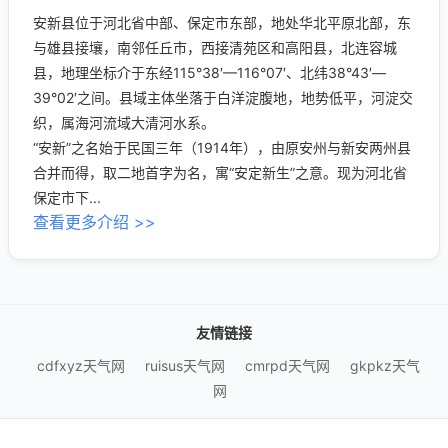
安新县位于河北省中部、保定市东部，地处华北平原北部，东
与雄县接壤，南邻任丘市，西接清苑区和高阳县，北连容城
县，地理坐标介于东经115°38′—116°07′、北纬38°43′—
39°02′之间。县域主体坐落于白洋淀腹地，地势低平，河淀交
织，属海河流域大清河水系。
“安新”之名始于民国三年（1914年），由原安州与新安两州县
合并而得，取二地首字为名，寓“安定新生”之意。现为河北省
保定市下...
查看更多介绍 >>
友情链接
cdfxyz天气网
ruisus天气网
cmrpd天气网
gkpkz天气
网