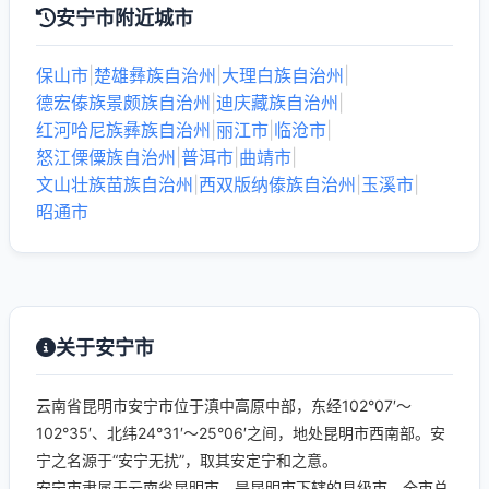
安宁市附近城市
保山市
|
楚雄彝族自治州
|
大理白族自治州
|
德宏傣族景颇族自治州
|
迪庆藏族自治州
|
红河哈尼族彝族自治州
|
丽江市
|
临沧市
|
怒江傈僳族自治州
|
普洱市
|
曲靖市
|
文山壮族苗族自治州
|
西双版纳傣族自治州
|
玉溪市
|
昭通市
关于安宁市
云南省昆明市安宁市位于滇中高原中部，东经102°07′～
102°35′、北纬24°31′～25°06′之间，地处昆明市西南部。安
宁之名源于“安宁无扰”，取其安定宁和之意。
安宁市隶属于云南省昆明市，是昆明市下辖的县级市。全市总