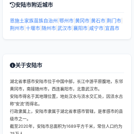
安陆市附近城市
恩施土家族苗族自治州
|
鄂州市
|
黄冈市
|
黄石市
|
荆门市
|
荆州市
|
十堰市
|
随州市
|
武汉市
|
襄阳市
|
咸宁市
|
宜昌市
关于安陆市
湖北省孝感市安陆市位于中国中部，长江中游平原腹地，东邻
黄冈市，南接随州市，西连襄阳市，北靠武汉市。
安陆市得名于其地理位置，地处汉水与涢水交汇处，因涢水古
称“安流”而得名。
行政隶属上，安陆市隶属于湖北省孝感市管辖，是孝感市的县
级市之一。
截至2020年，安陆市总面积为1689平方千米，常住人口约为
75万人。