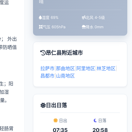
晴
度运
湿度 69%
北风 4-5级
气压 605hPa
降水 0mm
； 外出
带防晒值
昂仁县附近城市
拉萨市
|
那曲地区
|
阿里地区
|
林芝地区
|
昌都市
|
山南地区
生；阳
加湿
质量。
日出日落
日出
日落
轻肠胃
07:35
20:58