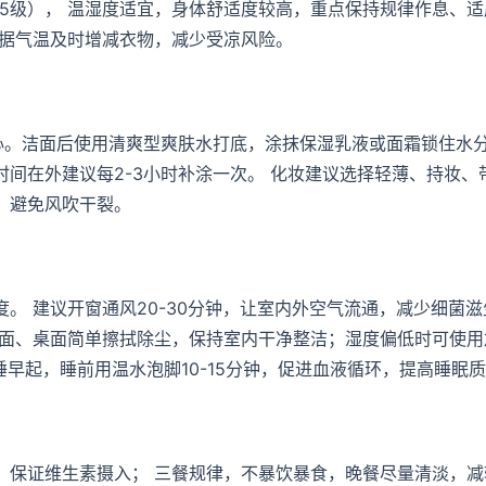
-5级）， 温湿度适宜，身体舒适度较高，重点保持规律作息、适
根据气温及时增减衣物，减少受凉风险。
心。洁面后使用清爽型爽肤水打底，涂抹保湿乳液或面霜锁住水分
间在外建议每2-3小时补涂一次。 化妆建议选择轻薄、持妆、
，避免风吹干裂。
。 建议开窗通风20-30分钟，让室内外空气流通，减少细菌滋
地面、桌面简单擦拭除尘，保持室内干净整洁；湿度偏低时可使用
早睡早起，睡前用温水泡脚10-15分钟，促进血液循环，提高睡眠
，保证维生素摄入； 三餐规律，不暴饮暴食，晚餐尽量清淡，减