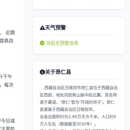
天气预警
。 近期
提高自
当前无预警信息
关于昂仁县
升下午
，每次
西藏自治区日喀则市昂仁县位于西藏自治
区西部，地处冈底斯山脉中段北麓。其名称
源于藏语，“昂仁”意为“开阔的坝子”。昂仁
县隶属于西藏自治区日喀则市。
全县总面积约为3.96万平方千米，人口约5
群今日减
万人左右（数据截至2020年）。
家注意防