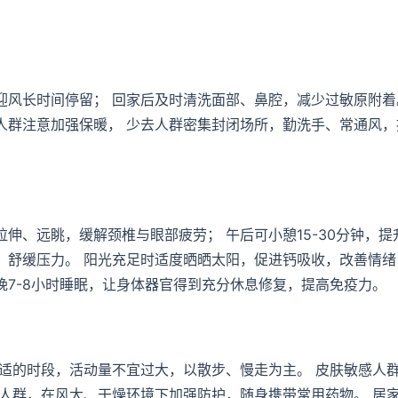
风长时间停留； 回家后及时清洗面部、鼻腔，减少过敏原附着
人群注意加强保暖， 少去人群密集封闭场所，勤洗手、常通风，
伸、远眺，缓解颈椎与眼部疲劳； 午后可小憩15-30分钟，提
，舒缓压力。 阳光充足时适度晒晒太阳，促进钙吸收，改善情绪
每晚7-8小时睡眠，让身体器官得到充分休息修复，提高免疫力。
适的时段，活动量不宜过大，以散步、慢走为主。 皮肤敏感人
人群，在风大、干燥环境下加强防护，随身携带常用药物。 居