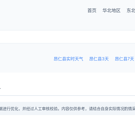
首页
华北地区
东
昂仁县实时天气
昂仁县3天
昂仁县7天
议
据进行优化，并经过人工审核校验。内容仅供参考，请结合自身实际情况酌情