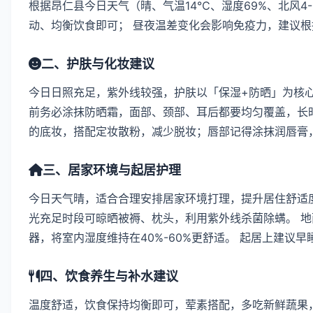
根据昂仁县今日天气（晴、气温14℃、湿度69%、北风4
动、均衡饮食即可； 昼夜温差变化会影响免疫力，建议
二、护肤与化妆建议
今日日照充足，紫外线较强，护肤以「保湿+防晒」为核
前务必涂抹防晒霜，面部、颈部、耳后都要均匀覆盖，长时
的底妆，搭配定妆散粉，减少脱妆；唇部记得涂抹润唇膏
三、居家环境与起居护理
今日天气晴，适合合理安排居家环境打理，提升居住舒适度
光充足时段可晾晒被褥、枕头，利用紫外线杀菌除螨。 
器，将室内湿度维持在40%-60%更舒适。 起居上建议
四、饮食养生与补水建议
温度舒适，饮食保持均衡即可，荤素搭配，多吃新鲜蔬果