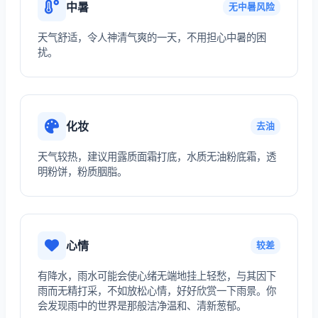
中暑
无中暑风险
天气舒适，令人神清气爽的一天，不用担心中暑的困
扰。
化妆
去油
天气较热，建议用露质面霜打底，水质无油粉底霜，透
明粉饼，粉质胭脂。
心情
较差
有降水，雨水可能会使心绪无端地挂上轻愁，与其因下
雨而无精打采，不如放松心情，好好欣赏一下雨景。你
会发现雨中的世界是那般洁净温和、清新葱郁。