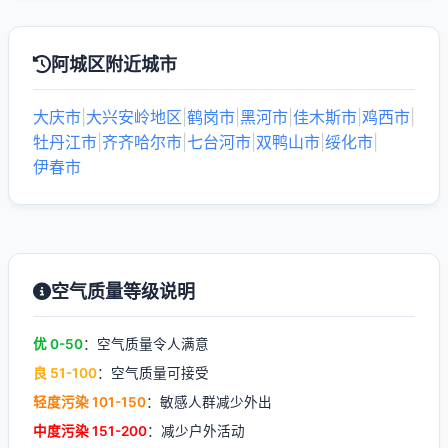
阿城区附近城市
大庆市
|
大兴安岭地区
|
鹤岗市
|
黑河市
|
佳木斯市
|
鸡西市
|
牡丹江市
|
齐齐哈尔市
|
七台河市
|
双鸭山市
|
绥化市
|
伊春市
空气质量等级说明
优 0-50
：空气质量令人满意
良 51-100
：空气质量可接受
轻度污染 101-150
：敏感人群减少外出
中度污染 151-200
：减少户外活动