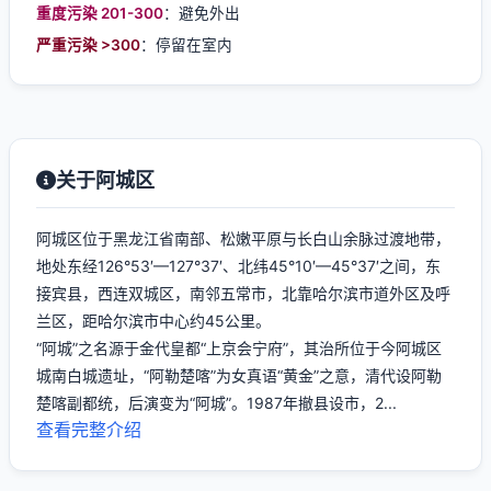
重度污染 201-300
：避免外出
严重污染 >300
：停留在室内
关于阿城区
阿城区位于黑龙江省南部、松嫩平原与长白山余脉过渡地带，
地处东经126°53′—127°37′、北纬45°10′—45°37′之间，东
接宾县，西连双城区，南邻五常市，北靠哈尔滨市道外区及呼
兰区，距哈尔滨市中心约45公里。
“阿城”之名源于金代皇都“上京会宁府”，其治所位于今阿城区
城南白城遗址，“阿勒楚喀”为女真语“黄金”之意，清代设阿勒
楚喀副都统，后演变为“阿城”。1987年撤县设市，2...
查看完整介绍