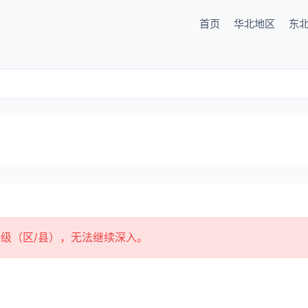
首页
华北地区
东
级（区/县），无法继续深入。